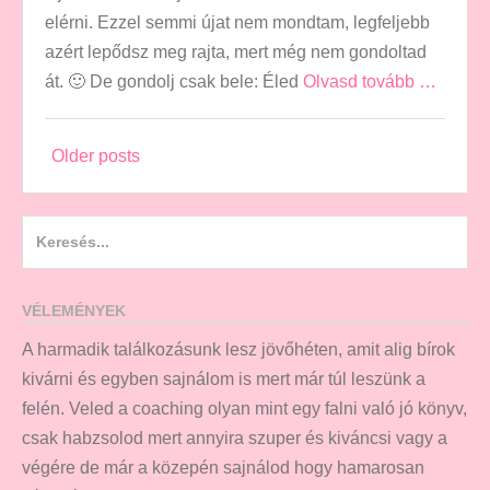
elérni. Ezzel semmi újat nem mondtam, legfeljebb
azért lepődsz meg rajta, mert még nem gondoltad
át. 🙂 De gondolj csak bele: Éled
Olvasd tovább …
Posts
Older posts
navigation
Search
for:
VÉLEMÉNYEK
A harmadik találkozásunk lesz jövőhéten, amit alig bírok
kivárni és egyben sajnálom is mert már túl leszünk a
felén. Veled a coaching olyan mint egy falni való jó könyv,
csak habzsolod mert annyira szuper és kiváncsi vagy a
végére de már a közepén sajnálod hogy hamarosan