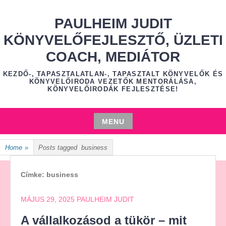
Skip
to
PAULHEIM JUDIT
content
KÖNYVELŐFEJLESZTŐ, ÜZLETI
COACH, MEDIÁTOR
KEZDŐ-, TAPASZTALATLAN-, TAPASZTALT KÖNYVELŐK ÉS
KÖNYVELŐIRODA VEZETŐK MENTORÁLÁSA,
KÖNYVELŐIRODÁK FEJLESZTÉSE!
MENU
Skip
Home
»
Posts tagged
business
to
content
Címke:
business
MÁJUS 29, 2025
PAULHEIM JUDIT
A vállalkozásod a tükör – mit