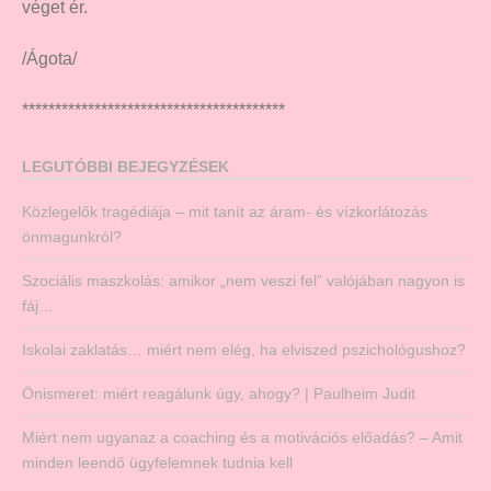
véget ér.
/Ágota/
****************************************
LEGUTÓBBI BEJEGYZÉSEK
Közlegelők tragédiája – mit tanít az áram- és vízkorlátozás
önmagunkról?
Szociális maszkolás: amikor „nem veszi fel” valójában nagyon is
fáj…
Iskolai zaklatás… miért nem elég, ha elviszed pszichológushoz?
Önismeret: miért reagálunk úgy, ahogy? | Paulheim Judit
Miért nem ugyanaz a coaching és a motivációs előadás? – Amit
minden leendő ügyfelemnek tudnia kell