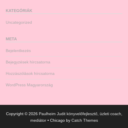
KATEGÓRIÁK
Uncategorized
META
Bejelentkezés
Bejegyzések hírcsatorna
Hozzászólások hírcsatorna
WordPress Magyarország
Copyright © 2026
Paulheim Judit könyvelőfejlesztő, üzleti coach,
mediátor
•
Chicago by
Catch Themes