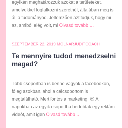
egyikén meghatározzuk azokat a területeket,
amelyekkel foglalkozni szeretnél, általában meg is
áll a tudományod. Jellemzően azt tudjuk, hogy mi
az, amiből elég volt, mi
Olvasd tovább …
SZEPTEMBER 22, 2019
MOLNARJUDITCOACH
Te mennyire tudod menedzselni
magad?
Több csoportban is benne vagyok a facebookon,
főleg azokban, ahol a célcsoportom is
megtalálható. Mert fontos a marketing. 😉 A
napokban az egyik csoportba bedobtak egy reklám
videót, amit igen
Olvasd tovább …