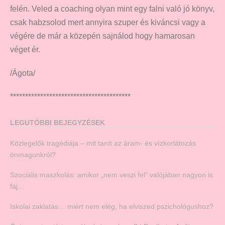
felén. Veled a coaching olyan mint egy falni való jó könyv,
csak habzsolod mert annyira szuper és kiváncsi vagy a
végére de már a közepén sajnálod hogy hamarosan
véget ér.
/Ágota/
****************************************
LEGUTÓBBI BEJEGYZÉSEK
Közlegelők tragédiája – mit tanít az áram- és vízkorlátozás
önmagunkról?
Szociális maszkolás: amikor „nem veszi fel” valójában nagyon is
fáj…
Iskolai zaklatás… miért nem elég, ha elviszed pszichológushoz?