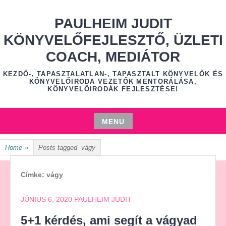
Skip
to
PAULHEIM JUDIT
content
KÖNYVELŐFEJLESZTŐ, ÜZLETI
COACH, MEDIÁTOR
KEZDŐ-, TAPASZTALATLAN-, TAPASZTALT KÖNYVELŐK ÉS
KÖNYVELŐIRODA VEZETŐK MENTORÁLÁSA,
KÖNYVELŐIRODÁK FEJLESZTÉSE!
MENU
Skip
Home
»
Posts tagged
vágy
to
content
Címke:
vágy
JÚNIUS 6, 2020
PAULHEIM JUDIT
5+1 kérdés, ami segít a vágyad