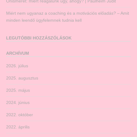
Önismeret: miért reagálunk úgy, ahogy? | Paulheim Judit
Miért nem ugyanaz a coaching és a motivációs előadás? – Amit
minden leendő ügyfelemnek tudnia kell
LEGUTÓBBI HOZZÁSZÓLÁSOK
ARCHÍVUM
2026. július
2025. augusztus
2025. május
2024. június
2022. október
2022. április