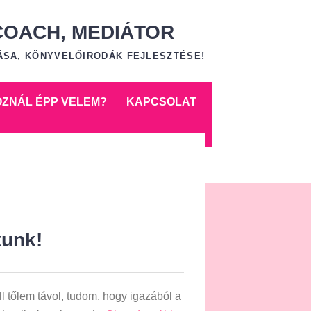
COACH, MEDIÁTOR
ÁSA, KÖNYVELŐIRODÁK FEJLESZTÉSE!
OZNÁL ÉPP VELEM?
KAPCSOLAT
tunk!
l tőlem távol, tudom, hogy igazából a