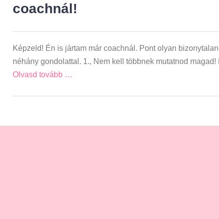
coachnál!
Képzeld! Én is jártam már coachnál. Pont olyan bizonytalan 
néhány gondolattal. 1., Nem kell többnek mutatnod magad! 
Olvasd tovább …