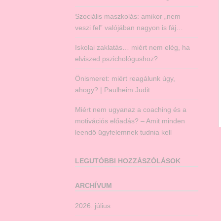
Szociális maszkolás: amikor „nem
veszi fel” valójában nagyon is fáj…
Iskolai zaklatás… miért nem elég, ha
elviszed pszichológushoz?
Önismeret: miért reagálunk úgy,
ahogy? | Paulheim Judit
Miért nem ugyanaz a coaching és a
motivációs előadás? – Amit minden
leendő ügyfelemnek tudnia kell
LEGUTÓBBI HOZZÁSZÓLÁSOK
ARCHÍVUM
2026. július