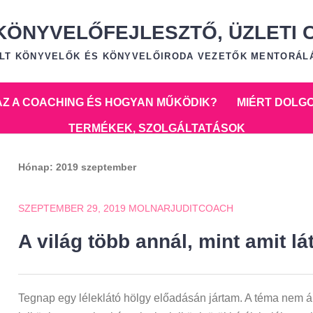
 KÖNYVELŐFEJLESZTŐ, ÜZLETI 
TALT KÖNYVELŐK ÉS KÖNYVELŐIRODA VEZETŐK MENTORÁL
 AZ A COACHING ÉS HOGYAN MŰKÖDIK?
MIÉRT DOLG
TERMÉKEK, SZOLGÁLTATÁSOK
Hónap:
2019 szeptember
SZEPTEMBER 29, 2019
MOLNARJUDITCOACH
A világ több annál, mint amit lá
Tegnap egy léleklátó hölgy előadásán jártam. A téma nem ál