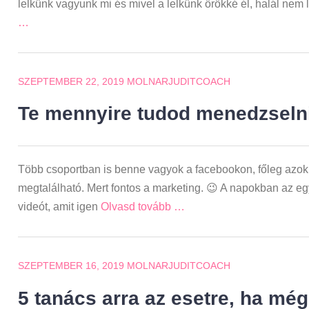
lelkünk vagyunk mi és mivel a lelkünk örökké él, halál nem
…
SZEPTEMBER 22, 2019
MOLNARJUDITCOACH
Te mennyire tudod menedzsel
Több csoportban is benne vagyok a facebookon, főleg azok
megtalálható. Mert fontos a marketing. 😉 A napokban az e
videót, amit igen
Olvasd tovább …
SZEPTEMBER 16, 2019
MOLNARJUDITCOACH
5 tanács arra az esetre, ha még