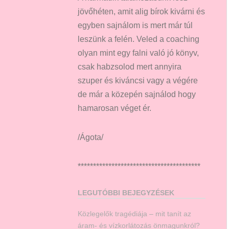
jövőhéten, amit alig bírok kivárni és
egyben sajnálom is mert már túl
leszünk a felén. Veled a coaching
olyan mint egy falni való jó könyv,
csak habzsolod mert annyira
szuper és kiváncsi vagy a végére
de már a közepén sajnálod hogy
hamarosan véget ér.
/Ágota/
****************************************
LEGUTÓBBI BEJEGYZÉSEK
Közlegelők tragédiája – mit tanít az
áram- és vízkorlátozás önmagunkról?