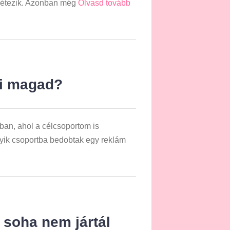
 létezik. Azonban még
Olvasd tovább
ni magad?
ban, ahol a célcsoportom is
gyik csoportba bedobtak egy reklám
 soha nem jártál