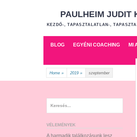
Skip
to
PAULHEIM JUDIT
content
KEZDŐ-, TAPASZTALATLAN-, TAPASZ
Skip
BLOG
EGYÉNI COACHING
MI
to
content
Home
»
2019
»
szeptember
Search
for:
VÉLEMÉNYEK
A harmadik találkozásunk lesz