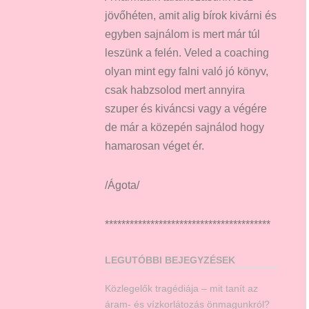
jövőhéten, amit alig bírok kivárni és
egyben sajnálom is mert már túl
leszünk a felén. Veled a coaching
olyan mint egy falni való jó könyv,
csak habzsolod mert annyira
szuper és kiváncsi vagy a végére
de már a közepén sajnálod hogy
hamarosan véget ér.
/Ágota/
****************************************
LEGUTÓBBI BEJEGYZÉSEK
Közlegelők tragédiája – mit tanít az
áram- és vízkorlátozás önmagunkról?