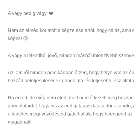
A vágy pedig vágy. ❤️
Nem az elméd korlátolt elképzelése arról, hogy mi az, amit 
képes! 😘
A vágy a lelkedből jövő, minden másnál intenzívebb szenve
Az, amiről minden porcikádban érzed, hogy helye van az él
hozzád beteljesülésének gondolata, és teljesebb lesz általa
Ha érzed, de még nem éled, mert nem érkezett meg hozzád,
gondolataidat. Ugyanis az eddigi tapasztalataidon alapuló
ellentétes meggyőződéseid gátolhatják, hogy beengedd az
magadnak!