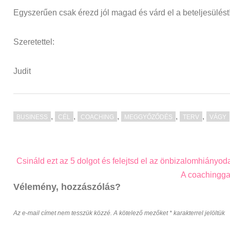
Egyszerűen csak érezd jól magad és várd el a beteljesülést
Szeretettel:
Judit
,
,
,
,
,
BUSINESS
CÉL
COACHING
MEGGYŐZŐDÉS
TERV
VÁGY
Post
Csináld ezt az 5 dolgot és felejtsd el az önbizalomhiányoda
navigation
A coachinggal
Vélemény, hozzászólás?
Az e-mail címet nem tesszük közzé.
A kötelező mezőket
*
karakterrel jelöltük