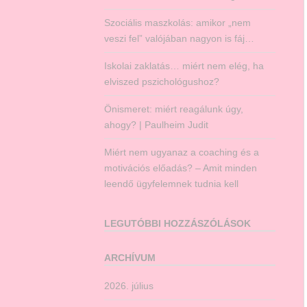
Szociális maszkolás: amikor „nem
veszi fel” valójában nagyon is fáj…
Iskolai zaklatás… miért nem elég, ha
elviszed pszichológushoz?
Önismeret: miért reagálunk úgy,
ahogy? | Paulheim Judit
Miért nem ugyanaz a coaching és a
motivációs előadás? – Amit minden
leendő ügyfelemnek tudnia kell
LEGUTÓBBI HOZZÁSZÓLÁSOK
ARCHÍVUM
2026. július