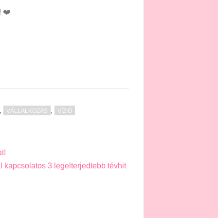
! ❤️
,
,
VÁLLALKOZÁS
VÍZIÓ
t!
 kapcsolatos 3 legelterjedtebb tévhit