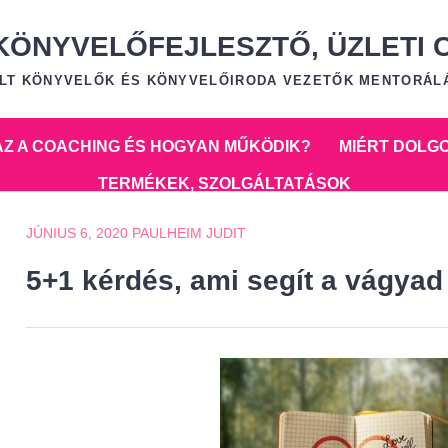
 KÖNYVELŐFEJLESZTŐ, ÜZLETI 
TALT KÖNYVELŐK ÉS KÖNYVELŐIRODA VEZETŐK MENTORÁL
 AZ A COACHING ÉS HOGYAN MŰKÖDIK?
MIÉRT DOLG
TERMÉKEK, SZOLGÁLTATÁSOK
JÚNIUS 6, 2020
PAULHEIM JUDIT
segít a vágyad megvalósításában
5+1 kérdés, ami segít a vágya