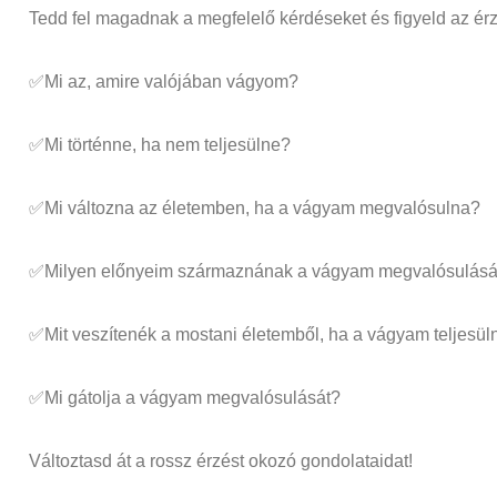
Tedd fel magadnak a megfelelő kérdéseket és figyeld az érz
✅Mi az, amire valójában vágyom?
✅Mi történne, ha nem teljesülne?
✅Mi változna az életemben, ha a vágyam megvalósulna?
✅Milyen előnyeim származnának a vágyam megvalósulásá
✅Mit veszítenék a mostani életemből, ha a vágyam teljesül
✅Mi gátolja a vágyam megvalósulását?
Változtasd át a rossz érzést okozó gondolataidat!