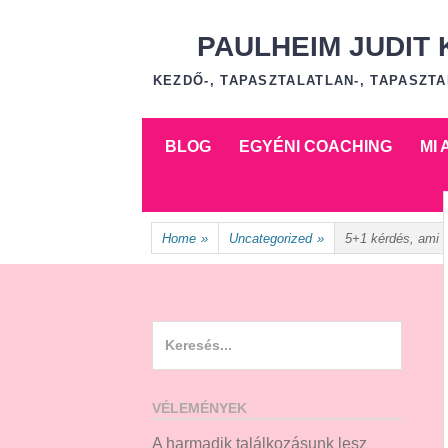
Skip
to
PAULHEIM JUDIT
content
KEZDŐ-, TAPASZTALATLAN-, TAPASZ
Skip
BLOG
EGYÉNI COACHING
MI
to
content
Home
»
Uncategorized
»
5+1 kérdés, ami 
Search
for:
VÉLEMÉNYEK
A harmadik találkozásunk lesz