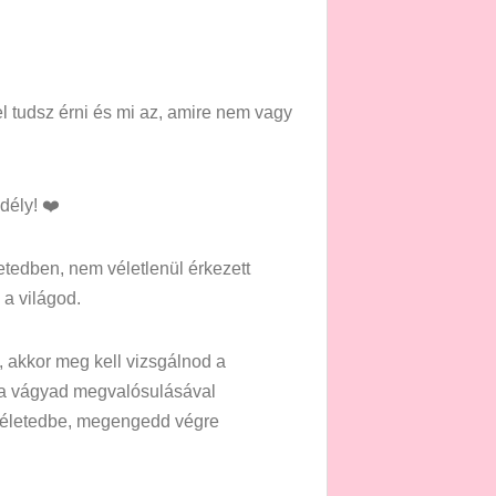
el tudsz érni és mi az, amire nem vagy
dély! ❤️
etedben, nem véletlenül érkezett
 a világod.
 akkor meg kell vizsgálnod a
, a vágyad megvalósulásával
 életedbe, megengedd végre