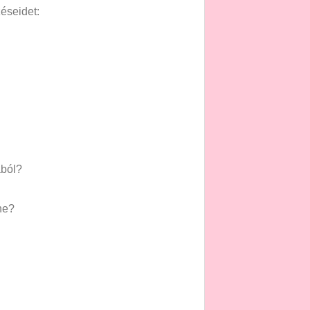
éseidet:
ból?
ne?