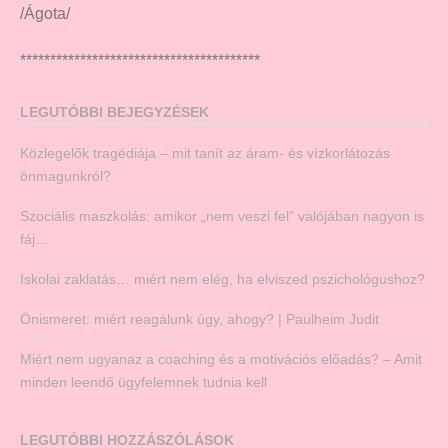
/Ágota/
****************************************
LEGUTÓBBI BEJEGYZÉSEK
Közlegelők tragédiája – mit tanít az áram- és vízkorlátozás
önmagunkról?
Szociális maszkolás: amikor „nem veszi fel” valójában nagyon is
fáj…
Iskolai zaklatás… miért nem elég, ha elviszed pszichológushoz?
Önismeret: miért reagálunk úgy, ahogy? | Paulheim Judit
Miért nem ugyanaz a coaching és a motivációs előadás? – Amit
minden leendő ügyfelemnek tudnia kell
LEGUTÓBBI HOZZÁSZÓLÁSOK