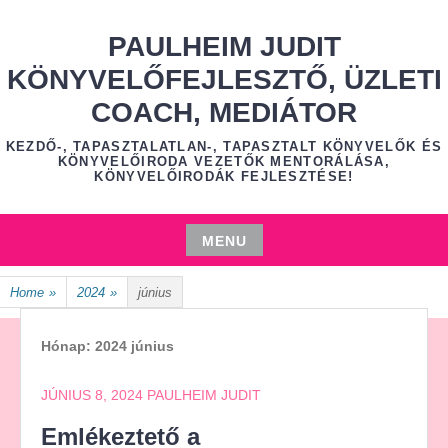
Skip
to
PAULHEIM JUDIT
content
KÖNYVELŐFEJLESZTŐ, ÜZLETI
COACH, MEDIÁTOR
KEZDŐ-, TAPASZTALATLAN-, TAPASZTALT KÖNYVELŐK ÉS
KÖNYVELŐIRODA VEZETŐK MENTORÁLÁSA,
KÖNYVELŐIRODÁK FEJLESZTÉSE!
MENU
Skip
Home
»
2024
»
június
to
content
Hónap:
2024 június
JÚNIUS 8, 2024
PAULHEIM JUDIT
Emlékeztető a