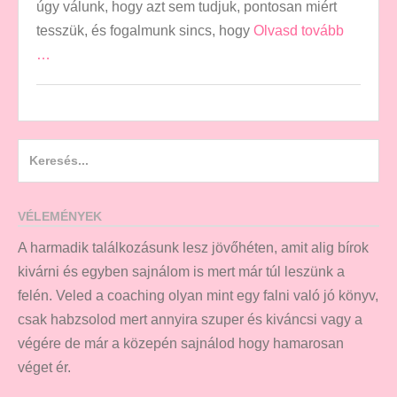
úgy válunk, hogy azt sem tudjuk, pontosan miért
tesszük, és fogalmunk sincs, hogy
Olvasd tovább
…
Search
for:
VÉLEMÉNYEK
A harmadik találkozásunk lesz jövőhéten, amit alig bírok
kivárni és egyben sajnálom is mert már túl leszünk a
felén. Veled a coaching olyan mint egy falni való jó könyv,
csak habzsolod mert annyira szuper és kiváncsi vagy a
végére de már a közepén sajnálod hogy hamarosan
véget ér.