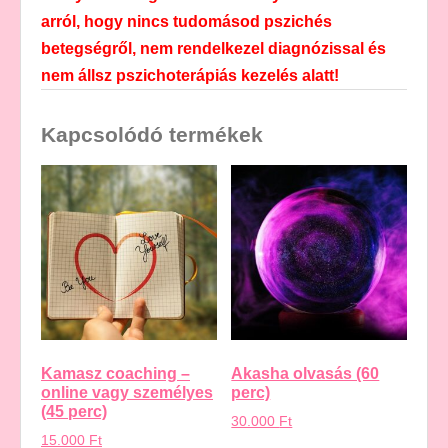
arról, hogy nincs tudomásod pszichés
betegségről, nem rendelkezel diagnózissal és
nem állsz pszichoterápiás kezelés alatt!
Kapcsolódó termékek
Kamasz coaching –
Akasha olvasás (60
online vagy személyes
perc)
(45 perc)
30.000
Ft
15.000
Ft