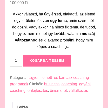
100.000
Ft
Akkor válaszd, ha úgy érzed, elakadtál az életed
egy területén és
van egy téma,
amin szeretnél
dolgozni. Vagy akkor, ha nincs fix téma, de tudod,
hogy ez nem mehet így tovább, valamin
muszáj
változtatnod
és ki akarod próbálni, hogy mire
képes a coaching…
“Változást
KOSÁRBA TESZEM
akarok!”
csomag
(1
Kategória:
Egyéni felnőtt- és kamasz coaching
hónap)
programok
Címkék:
business
,
coaching
,
egyéni
mennyiség
coaching
,
önfejlesztés
,
önismeret
,
vállalkozás
Leírás