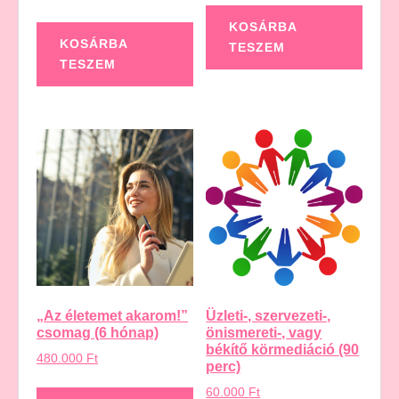
KOSÁRBA
KOSÁRBA
TESZEM
TESZEM
„Az életemet akarom!”
Üzleti-, szervezeti-,
csomag (6 hónap)
önismereti-, vagy
békítő körmediáció (90
480.000
Ft
perc)
60.000
Ft