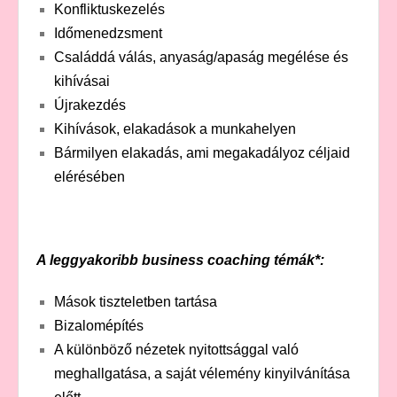
Konfliktuskezelés
Időmenedzsment
Családdá válás, anyaság/apaság megélése és
kihívásai
Újrakezdés
Kihívások, elakadások a munkahelyen
Bármilyen elakadás, ami megakadályoz céljaid
elérésében
A leggyakoribb business coaching témák*:
Mások tiszteletben tartása
Bizalomépítés
A különböző nézetek nyitottsággal való
meghallgatása, a saját vélemény kinyilvánítása