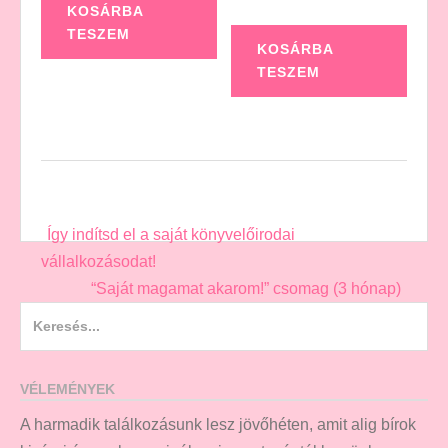
KOSÁRBA
TESZEM
KOSÁRBA
TESZEM
Post
Így indítsd el a saját könyvelőirodai
navigation
vállalkozásodat!
“Saját magamat akarom!” csomag (3 hónap)
Search
for:
VÉLEMÉNYEK
A harmadik találkozásunk lesz jövőhéten, amit alig bírok