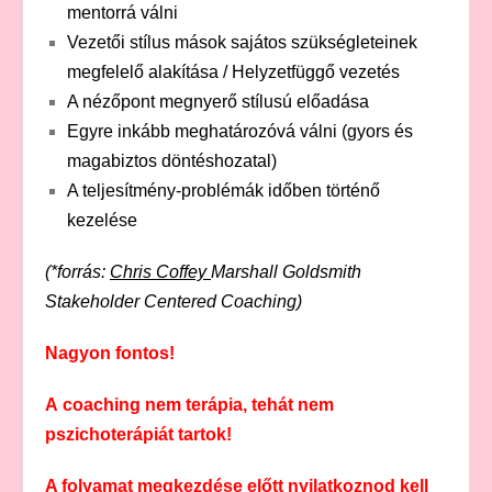
mentorrá válni
Vezetői stílus mások sajátos szükségleteinek
megfelelő alakítása / Helyzetfüggő vezetés
A nézőpont megnyerő stílusú előadása
Egyre inkább meghatározóvá válni (gyors és
magabiztos döntéshozatal)
A teljesítmény-problémák időben történő
kezelése
(*forrás:
Chris Coffey
Marshall Goldsmith
Stakeholder Centered Coaching)
Nagyon fontos!
A coaching nem terápia, tehát nem
pszichoterápiát tartok!
A folyamat megkezdése előtt nyilatkoznod kell