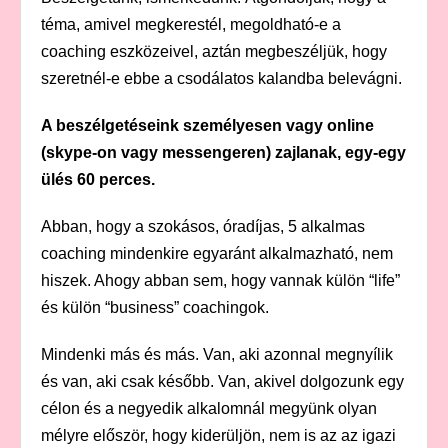
téma, amivel megkerestél, megoldható-e a
coaching eszközeivel, aztán megbeszéljük, hogy
szeretnél-e ebbe a csodálatos kalandba belevágni.
A beszélgetéseink személyesen vagy online
(skype-on vagy messengeren) zajlanak, egy-egy
ülés 60 perces.
Abban, hogy a szokásos, óradíjas, 5 alkalmas
coaching mindenkire egyaránt alkalmazható, nem
hiszek. Ahogy abban sem, hogy vannak külön “life”
és külön “business” coachingok.
Mindenki más és más. Van, aki azonnal megnyílik
és van, aki csak később. Van, akivel dolgozunk egy
célon és a negyedik alkalomnál megyünk olyan
mélyre először, hogy kiderüljön, nem is az az igazi