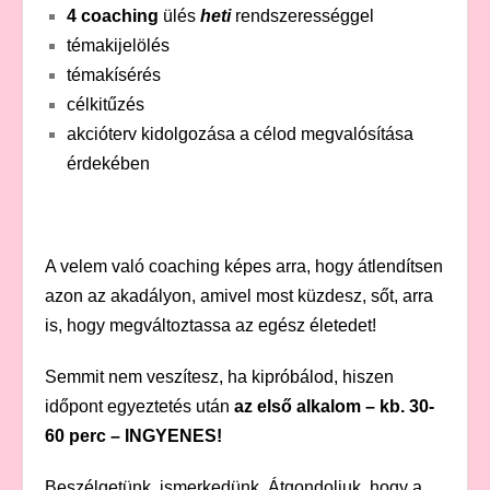
4 coaching
ülés
heti
rendszerességgel
témakijelölés
témakísérés
célkitűzés
akcióterv kidolgozása a célod megvalósítása
érdekében
A velem való coaching képes arra, hogy átlendítsen
azon az akadályon, amivel most küzdesz, sőt, arra
is, hogy megváltoztassa az egész életedet!
Semmit nem veszítesz, ha kipróbálod, hiszen
időpont egyeztetés után
az első alkalom – kb. 30-
60 perc – INGYENES!
Beszélgetünk, ismerkedünk. Átgondoljuk, hogy a