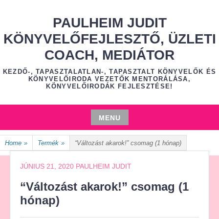
Skip
to
PAULHEIM JUDIT
content
KÖNYVELŐFEJLESZTŐ, ÜZLETI
COACH, MEDIÁTOR
KEZDŐ-, TAPASZTALATLAN-, TAPASZTALT KÖNYVELŐK ÉS
KÖNYVELŐIRODA VEZETŐK MENTORÁLÁSA,
KÖNYVELŐIRODÁK FEJLESZTÉSE!
MENU
Skip
Home
»
Termék
»
“Változást akarok!” csomag (1 hónap)
to
content
JÚNIUS 21, 2020
PAULHEIM JUDIT
“Változást akarok!” csomag (1
hónap)