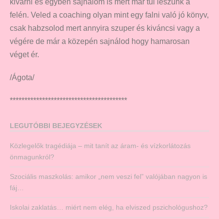
kivárni és egyben sajnálom is mert már túl leszünk a
felén. Veled a coaching olyan mint egy falni való jó könyv,
csak habzsolod mert annyira szuper és kiváncsi vagy a
végére de már a közepén sajnálod hogy hamarosan
véget ér.
/Ágota/
****************************************
LEGUTÓBBI BEJEGYZÉSEK
Közlegelők tragédiája – mit tanít az áram- és vízkorlátozás
önmagunkról?
Szociális maszkolás: amikor „nem veszi fel” valójában nagyon is
fáj…
Iskolai zaklatás… miért nem elég, ha elviszed pszichológushoz?